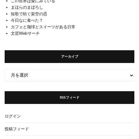
この世界は愛にみている
まほらのまぼろし
短歌で紡ぐ架空の恋
今日なに食べた？
カフェと珈琲とスイーツがある日常
文芸Webサーチ
アーカイブ
ア
ー
カ
イ
RSSフィード
ブ
ログイン
投稿フィード