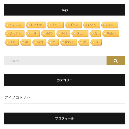
Tags
おいしい
しあわせ
すべて
ずっと
ひとり
ふたり
まっすぐ
一緒
不安
今日
優しい
光
出会い
同じ
嘘
場所
声
変わる
夏
夜
Search
Search
for:
カテゴリー
アイノコトノハ
プロフィール